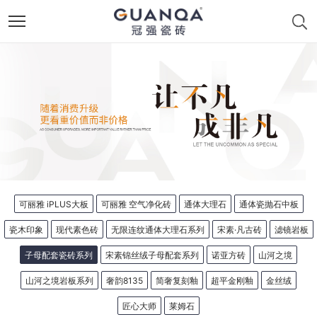
可丽雅 iPLUS大板
可丽雅 空气净化砖
通体大理石
通体瓷抛石中板
瓷木印象
现代素色砖
无限连纹通体大理石系列
宋素·凡古砖
滤镜岩板
子母配套瓷砖系列
宋素锦丝绒子母配套系列
诺亚方砖
山河之境
山河之境岩板系列
奢韵8135
简奢复刻釉
超平金刚釉
金丝绒
匠心大师
莱姆石