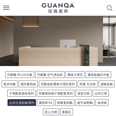
可丽雅 iPLUS大板
可丽雅 空气净化砖
通体大理石
通体瓷抛石中板
瓷木印象
现代素色砖
无限连纹通体大理石系列
宋素·凡古砖
滤镜岩板
子母配套瓷砖系列
宋素锦丝绒子母配套系列
诺亚方砖
山河之境
山河之境岩板系列
奢韵8135
简奢复刻釉
超平金刚釉
金丝绒
匠心大师
莱姆石