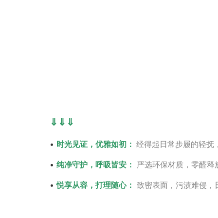
⇓⇓⇓
•
时光见证，优雅如初：
经得起日常步履的轻抚
•
纯净守护，呼吸皆安：
严选环保材质，零醛释
•
悦享从容，打理随心：
致密表面，污渍难侵，