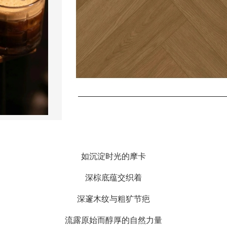
如沉淀时光的摩卡
深棕底蕴交织着
深邃木纹与粗犷节疤
流露原始而醇厚的自然力量