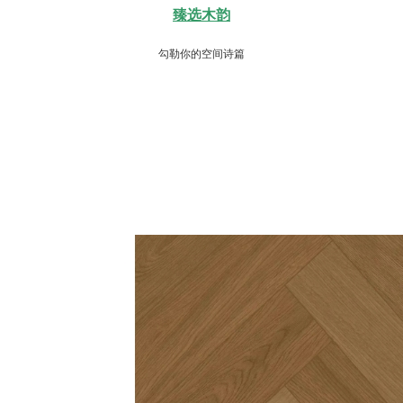
臻选木韵
勾勒你的空间诗篇