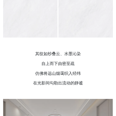
其纹如纱叠云、水墨沁染
自上而下由密至疏
仿佛将远山烟霭织入经纬
在光影间勾勒出流动的静谧