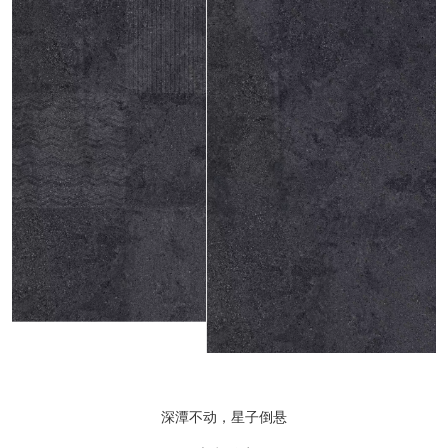
深潭不动，星子倒悬