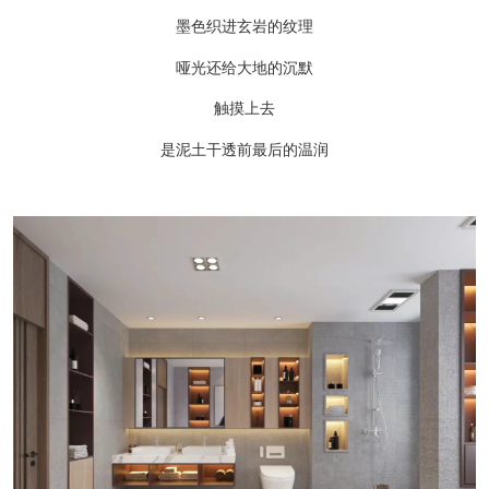
墨色织进玄岩的纹理
哑光还给大地的沉默
触摸上去
是泥土干透前最后的温润