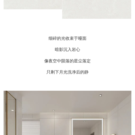
细碎的光收束于哑面
暗影沉入岩心
像夜空中陨落的星尘落定
只剩下月光洗净后的静