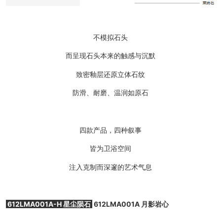
不模拟石头
而呈现石头本来的触感与沉默
致密釉层还原立体石纹
防滑、耐磨、温润如原石
四款产品，四种叙事
皆为卫浴空间
注入克制而深邃的艺术气息
612LMA001A-H 星尘陨石
612LMA001A 月影岩心