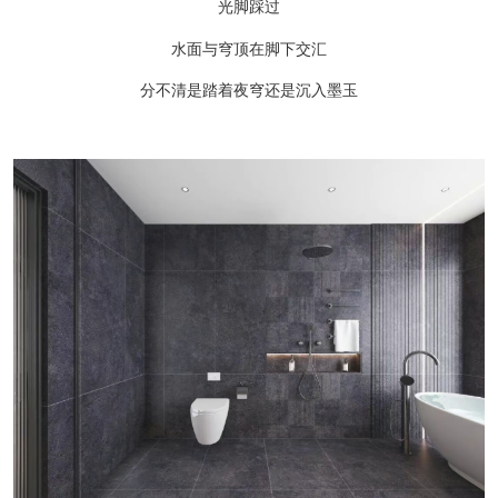
光脚踩过
水面与穹顶在脚下交汇
分不清是踏着夜穹还是沉入墨玉