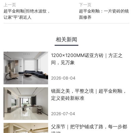
上一页
下一页
超平金刚釉|拒绝水波纹，
超平金刚釉：一片瓷砖的镜
让家“平”易近人
面修养
相关新闻
1200x1200MM诺亚方砖｜方正之
间，见万象
2026-08-04
镜面之美，平整之境｜超平金刚釉，
定义瓷砖新标准
2026-07-04
父亲节｜把守护铺成了路，每一步都