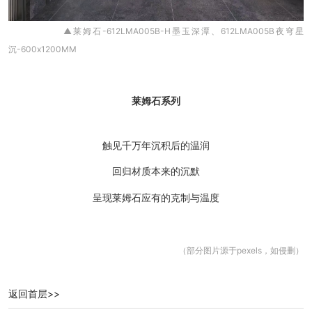
▲莱姆石-612LMA005B-H墨玉深潭、612LMA005B夜穹星
沉-600x1200MM
莱姆石系列
触见千万年沉积后的温润
回归材质本来的沉默
呈现莱姆石应有的克制与温度
（部分图片源于pexels，如侵删）
返回首层>>