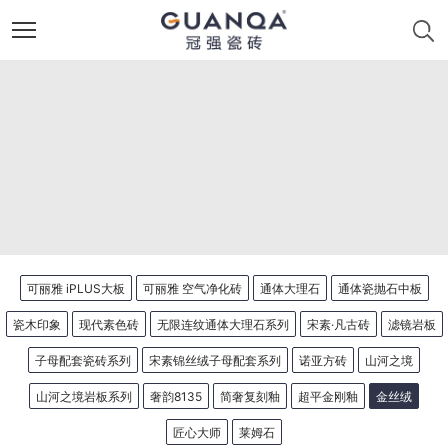
可丽雅 iPLUS大板
可丽雅 空气净化砖
通体大理石
通体瓷抛石中板
瓷木印象
现代素色砖
无限连纹通体大理石系列
宋素·凡古砖
滤镜岩板
子母配套瓷砖系列
宋素锦丝绒子母配套系列
诺亚方砖
山河之境
山河之境岩板系列
奢韵8135
简奢复刻釉
超平金刚釉
金丝绒
匠心大师
莱姆石