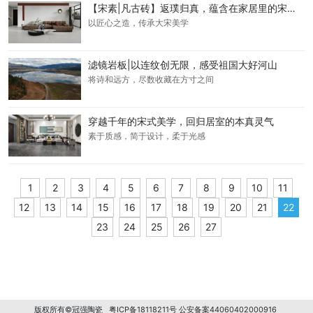
【宋素|凡古砖】返璞归真，蕴含在家居里的宋风雅韵
以匠心之造，传承大宋美学
滤镜岩板|以连纹创无限，感受祖国大好河山
将诗和远方，尽数收藏在方寸之间
穿越千年的宋式美学，回归居室的本真灵气
素于质感，简于设计，柔于光感
1
2
3
4
5
6
7
8
9
10
11
12
13
14
15
16
17
18
19
20
21
22
23
24
25
26
27
版权所有©冠强陶瓷
粤ICP备18118211号
公安备案44060402000916