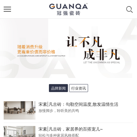
品牌新闻
行业资讯
宋素|凡古砖：勾勒空间温度,散发温情生活
放慢脚步，聆听美的共鸣
宋素|凡古砖，家居界的百搭宠儿~
轻松与多种家居风格搭配